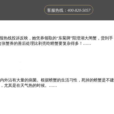
客服热线：
400-820-5057
报热线投诉反映，她凭券领取的“东菊牌”阳澄湖大闸蟹，货到手
这张蟹券的善后处理比剥壳吃螃蟹要复杂得多！……
联系蟹公馆
内外沾有大量的病菌。根据螃蟹的生活习性，死掉的螃蟹是不建
，尤其是在天气热的时候。……