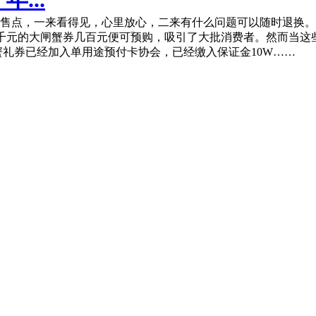
售点，一来看得见，心里放心，二来有什么问题可以随时退换。
几千元的大闸蟹券几百元便可预购，吸引了大批消费者。然而当这
蟹礼券已经加入单用途预付卡协会，已经缴入保证金10W……