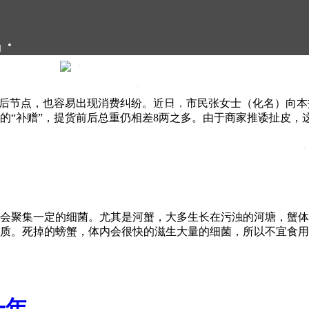
们
大闸蟹礼卡
大闸蟹礼盒
最后节点，也容易出现消费纠纷。近日，市民张女士（化名）向本
大闸蟹团购
的“补赠”，提货前后总重仍相差8两之多。由于商家推诿扯皮，
大闸蟹资讯
甄选年货
会聚集一定的细菌。尤其是河蟹，大多生长在污浊的河塘，蟹体
质。死掉的螃蟹，体内会很快的滋生大量的细菌，所以不宜食用
...