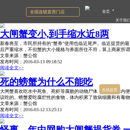
首页
全国连锁直营门店
关于我
大闸蟹变小,到手缩水近8两
新春将至，市民所持有的“蟹券”使用也临近尾声。临近提货的
后严重缩水，不但蟹的大小规格与券面所住不符，算上商家所谓
文章来源：蟹公馆
发布时间：2016-03-13 09:18:52
阅读全文>>
死的螃蟹为什么不能吃
在线提货
大闸蟹喜欢吃水中死鱼、死虾等腐败的动物尸体，在螃蟹体内便
议吃的。螃蟹爱吃腐烂性的食物，体内积累了致病细菌和有毒物
文章来源：蟹公馆
发布时间：2016-03-12 13:25:11
阅读全文>>
怪事，年中网购大闸蟹提货券 一年